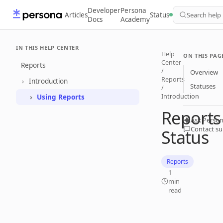
Developer
Persona
Articles
Status
Search help
Docs
Academy
IN THIS HELP CENTER
Help
ON THIS PAG
Center
Reports
/
Overview
Reports
Introduction
Statuses
/
Introduction
Using Reports
Reports
Ask Person
Contact s
Status
Reports
1
min
read