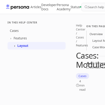
Developer
Persona
Articles
Status
Search help
Docs
Academy
IN THIS HELP CENTER
Help
ON THIS PAG
Center
Cases
/
Overview
Cases
Features
Layout 
/
Features
Layout
Case Mo
Cases:
Module
Ask Person
Contact s
Cases
4
min
read